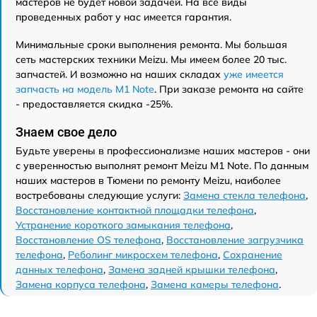
мастеров не будет новой задачей. На все виды
проведенных работ у нас имеется гарантия.
Минимальные сроки выполнения ремонта. Мы большая
сеть мастерских техники Meizu. Мы имеем более 20 тыс.
запчастей. И возможно на наших складах
уже имеется
запчасть на модель M1 Note
. При заказе ремонта на сайте
- предоставляется скидка -25%.
Знаем свое дело
Будьте уверены в профессионализме наших мастеров - они
с уверенностью выполнят ремонт Meizu M1 Note. По данным
наших мастеров в Тюмени по ремонту Meizu, наиболее
востребованы следующие услуги:
Замена стекла телефона
,
Восстановление контактной площадки телефона
,
Устранение короткого замыкания телефона
,
Восстановление OS телефона
,
Восстановление загрузчика
телефона
,
Реболинг микросхем телефона
,
Сохранение
данных телефона
,
Замена задней крышки телефона
,
Замена корпуса телефона
,
Замена камеры телефона
.